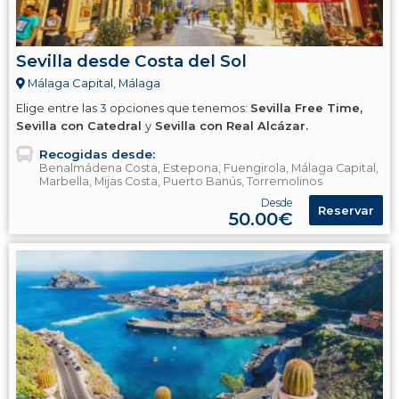
Sevilla desde Costa del Sol
Málaga Capital, Málaga
Elige entre las 3 opciones que tenemos:
Sevilla Free Time,
Sevilla con Catedral
y
Sevilla con Real Alcázar.
Recogidas desde:
Benalmádena Costa, Estepona, Fuengirola, Málaga Capital,
Marbella, Mijas Costa, Puerto Banús, Torremolinos
Desde
Reservar
50.00€