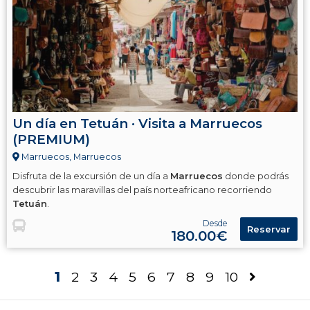
Un día en Tetuán · Visita a Marruecos
(PREMIUM)
Marruecos, Marruecos
Disfruta de la excursión de un día a
Marruecos
donde podrás
descubrir las maravillas del país norteafricano recorriendo
Tetuán
.
Desde
Reservar
180.00€
1
2
3
4
5
6
7
8
9
10