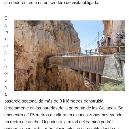
alrededores, este es un sendero de visita obligada.
C
a
m
in
ar
á
s
p
or
u
n
a
pasarela peatonal de más de 3 kilómetros construida
directamente en las paredes de la garganta de los Gaitanes. Se
encuentra a 105 metros de altura en algunas zonas poseyendo
un metro de ancho. Llegados a la mitad del camino podréis
observar unas vistas más alucinantes si es posible desde un