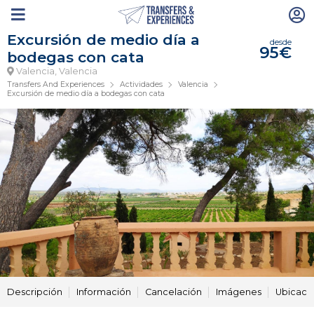
Excursión de medio día a
desde
95€
bodegas con cata
Valencia, Valencia
Transfers And Experiences
Actividades
Valencia
Excursión de medio día a bodegas con cata
Descripción
Información
Cancelación
Imágenes
Ubicaci