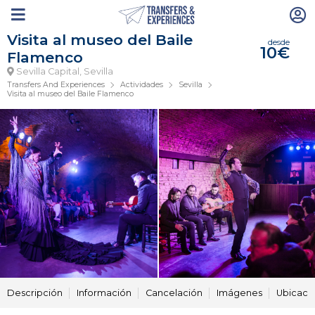
Visita al museo del Baile
desde
10€
Flamenco
Sevilla Capital, Sevilla
Transfers And Experiences
Actividades
Sevilla
Visita al museo del Baile Flamenco
Descripción
Información
Cancelación
Imágenes
Ubicaci