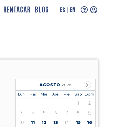
RENTACAR
BLOG
ES
EN
AGOSTO
2026
Lun
Mar
Mie
Jue
Vie
Sab
Dom
1
2
3
4
5
6
7
8
9
10
11
12
13
14
15
16