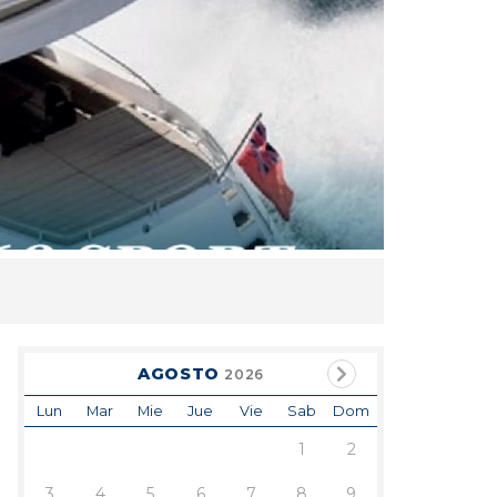
AGOSTO
2026
Lun
Mar
Mie
Jue
Vie
Sab
Dom
1
2
3
4
5
6
7
8
9