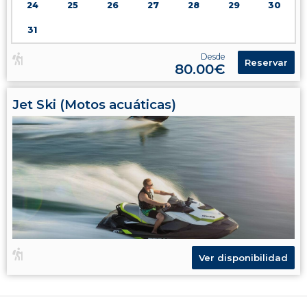
24
25
26
27
28
29
30
31
Desde
Reservar
80.00€
Jet Ski (Motos acuáticas)
Ver disponibilidad