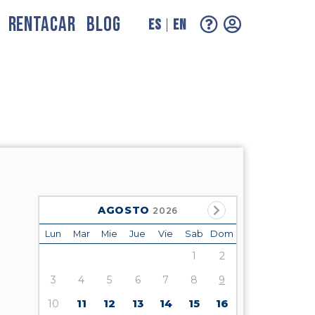
RENTACAR
BLOG
ES
EN
AGOSTO
2026
Lun
Mar
Mie
Jue
Vie
Sab
Dom
1
2
3
4
5
6
7
8
9
10
11
12
13
14
15
16