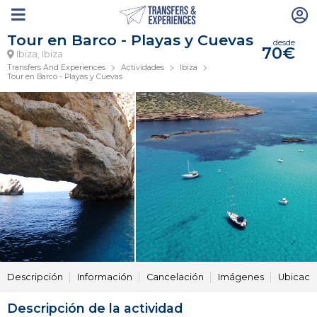
Tour en Barco - Playas y Cuevas
desde
70€
Ibiza, Ibiza
Transfers And Experiences
Actividades
Ibiza
Tour en Barco - Playas y Cuevas
Descripción
Información
Cancelación
Imágenes
Ubicaci
Descripción de la actividad