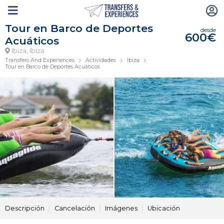
Tour en Barco de Deportes
desde
600€
Acuáticos
Ibiza, Ibiza
Transfers And Experiences
Actividades
Ibiza
Tour en Barco de Deportes Acuáticos
Descripción
Cancelación
Imágenes
Ubicación