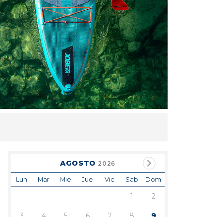
AGOSTO
2026
Lun
Mar
Mie
Jue
Vie
Sab
Dom
1
2
3
4
5
6
7
8
9