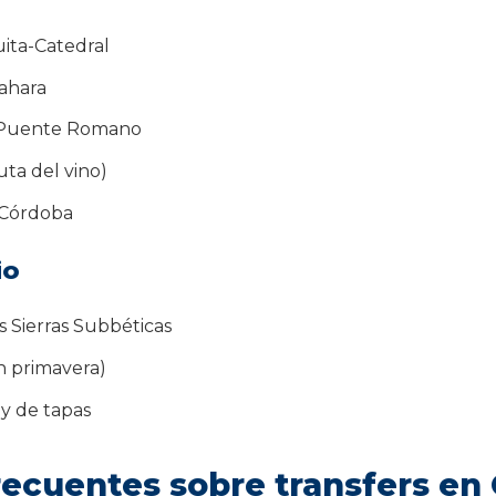
ita-Catedral
ahara
y Puente Romano
uta del vino)
 Córdoba
io
s Sierras Subbéticas
n primavera)
y de tapas
recuentes sobre transfers en