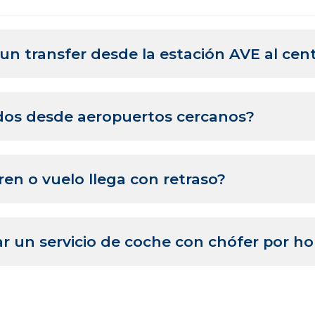
n transfer desde la estación AVE al cent
egún vehículo y horario, siempre confirmado antes de res
lados desde aeropuertos cercanos?
s desde Sevilla, Málaga y Granada.
tren o vuelo llega con retraso?
la recogida sin coste extra.
r un servicio de coche con chófer por ho
 la ciudad o hacer rutas culturales.