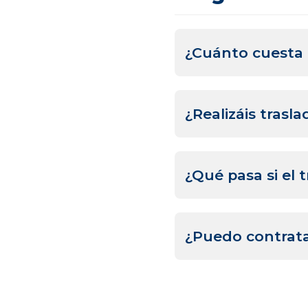
¿Cuánto cuesta u
El precio es cerrado s
¿Realizáis tras
Sí, ofrecemos transfer
¿Qué pasa si el 
Tu conductor ajustará 
¿Puedo contrata
Sí, ideal para recorrer