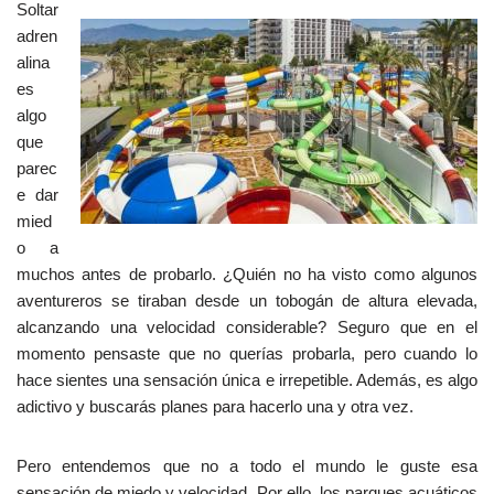
Soltar
adren
alina
es
algo
que
parec
e dar
mied
o a
muchos antes de probarlo. ¿Quién no ha visto como algunos
aventureros se tiraban desde un tobogán de altura elevada,
alcanzando una velocidad considerable? Seguro que en el
momento pensaste que no querías probarla, pero cuando lo
hace sientes una sensación única e irrepetible. Además, es algo
adictivo y buscarás planes para hacerlo una y otra vez.
Pero entendemos que no a todo el mundo le guste esa
sensación de miedo y velocidad. Por ello, los parques acuáticos