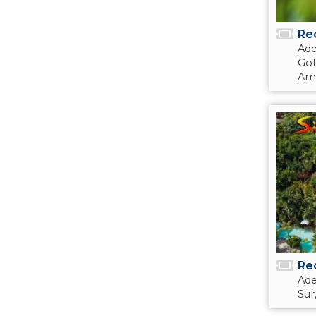
Re
Ade
Gol
Amé
Re
Ade
Sur