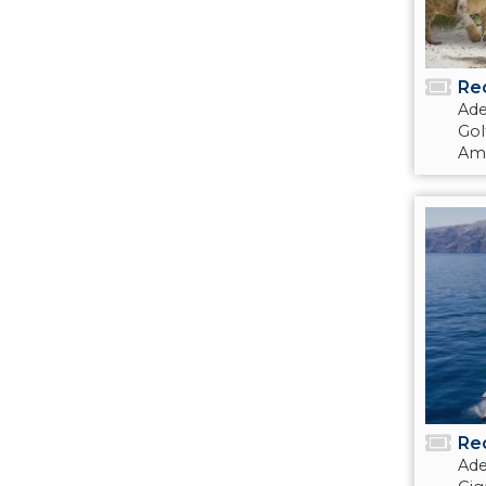
Re
Ade
Gol
Amé
Re
Ade