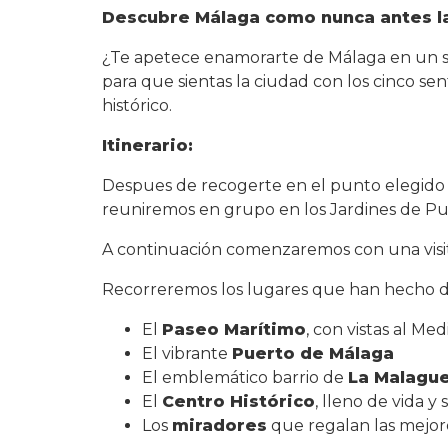
Descubre Málaga como nunca antes l
¿Te apetece enamorarte de Málaga en un sol
para que sientas la ciudad con los cinco sen
histórico.
Itinerario:
Despues de recogerte en el punto elegido e
reuniremos en grupo en los Jardines de Pu
A continuación comenzaremos con una visit
Recorreremos los lugares que han hecho d
El
Paseo Marítimo
, con vistas al Me
El vibrante
Puerto de Málaga
El emblemático barrio de
La Malagu
El
Centro Histórico
, lleno de vida y 
Los
miradores
que regalan las mejore