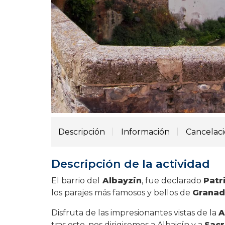
Descripción
Información
Cancelac
Descripción de la actividad
El barrio del
Albayzin
, fue declarado
Patr
los parajes más famosos y bellos de
Granad
Disfruta de las impresionantes vistas de la
A
tras esto, nos dirigiremos a Albaicín y a
Sac