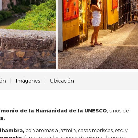
ión
Imágenes
Ubicación
imonio de la Humanidad de la UNESCO
, unos de
a.
lhambra,
con aromas a jazmín, casas moriscas, etc. y
romonte
, famoso por las cuevas de piedra, lleno de