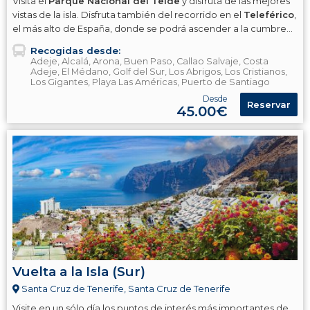
Visita el
Parque Nacional del Teide
y disfruta de las mejores
vistas de la isla. Disfruta también del recorrido en el
Teleférico
,
el más alto de España, donde se podrá ascender a la cumbre
del
Volcán El Teide
Recogidas desde:
Adeje, Alcalá, Arona, Buen Paso, Callao Salvaje, Costa
Adeje, El Médano, Golf del Sur, Los Abrigos, Los Cristianos,
Los Gigantes, Playa Las Américas, Puerto de Santiago
Desde
Reservar
45.00€
Vuelta a la Isla (Sur)
Santa Cruz de Tenerife, Santa Cruz de Tenerife
Visite en un sólo día los puntos de interés más importantes de