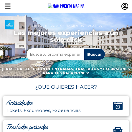
TICKETS
EXCURSIONES
EXPERIENCIAS
TRANSFERS
Las mejores experiencias a un
sólo click
¡LA MEJOR SELECCIÓN DE ENTRADAS, TRASLADOS Y EXCURSIONES
PARA TUS VACACIONES!
¿QUE QUIERES HACER?
Actividades
Tickets, Excursiones, Experiencias
Traslados privados