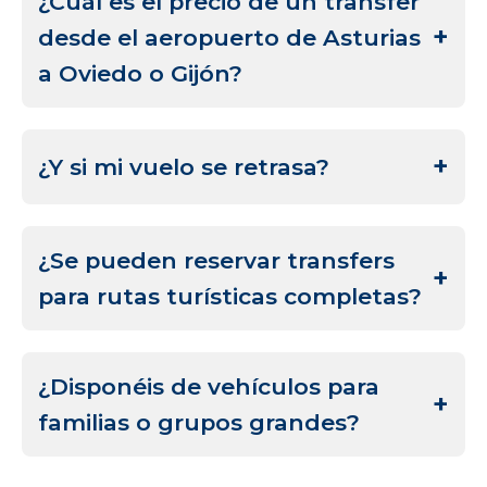
¿Cuál es el precio de un transfer
desde el aeropuerto de Asturias
a Oviedo o Gijón?
Ofrecemos tarifas fijas según destino y tipo de
vehículo. No tendrás costes ocultos.
¿Y si mi vuelo se retrasa?
Monitorizamos los horarios de llegada en
tiempo real, tu conductor ajustará la recogida
¿Se pueden reservar transfers
sin coste extra.
para rutas turísticas completas?
Sí, diseñamos itinerarios personalizados con
chofer privado para visitar pueblos, rutas de
¿Disponéis de vehículos para
naturaleza o experiencias gastronómicas.
familias o grupos grandes?
Sí, contamos con vans, minibuses y coches de