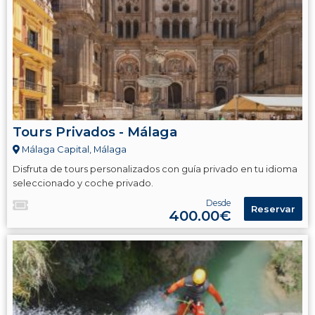
Tours Privados - Málaga
Málaga Capital, Málaga
Disfruta de tours personalizados con guía privado en tu idioma
seleccionado y coche privado.
Desde
Reservar
400.00€