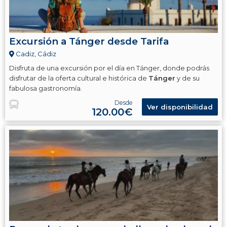
Excursión a Tánger desde Tarifa
Cadiz, Cádiz
Disfruta de una excursión por el día en Tánger, donde podrás
disfrutar de la oferta cultural e histórica de
Tánger
y de su
fabulosa gastronomía.
Desde
Ver disponibilidad
120.00€