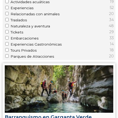
19
Actividades acuáticas
52
Experiencias
20
Relacionadas con animales
34
Traslados
48
Naturaleza y aventura
29
Tickets
33
Embarcaciones
14
Experiencias Gastronómicas
18
Tours Privados
20
Parques de Atracciones
Barranquismo en Garganta Verde